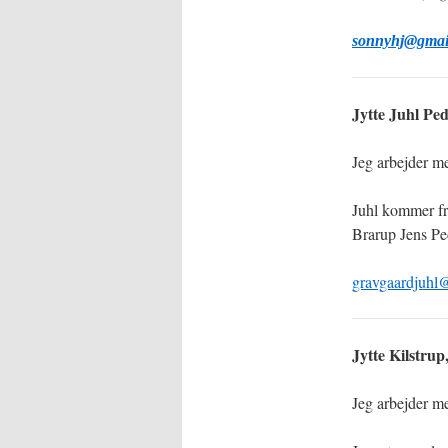
sonnyhj@gmai
Jytte Juhl Pe
Jeg arbejder me
Juhl kommer f
Brarup Jens Pe
gravgaardjuhl
Jytte Kilstru
Jeg arbejder me