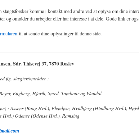
 slægtsforsker komme i kontakt med andre ved at oplyse om dine inte
ter og områder du arbejder eller har interesse i at dele. Gode link er og
ormularen
til at sende dine oplysninger til denne side.
nsen, Sdr. Thisevej 37, 7870 Roslev
ed flg. slægter/områder :
 Beyer, Engberg, Hjorth, Smed, Tambour og Wandal
gne
) : Assens (Baag Hrd.), Flemløse, Hvidbjerg (Hindborg Hrd.), Højs
e Hrd.) Odense (Odense Hrd.), Ramsing
tmail.com