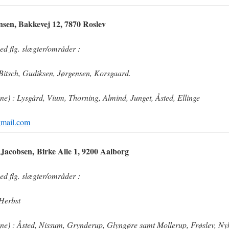
sen, Bakkevej 12, 7870 Roslev
ed flg. slægter/områder :
 Bitsch, Gudiksen, Jørgensen, Korsgaard.
gne
) : Lysgård, Vium, Thorning, Almind, Junget, Åsted, Ellinge
mail.com
Jacobsen, Birke Alle 1, 9200 Aalborg
ed flg. slægter/områder :
 Herbst
gne
) : Åsted, Nissum, Grynderup, Glyngøre samt Mollerup, Frøslev, N