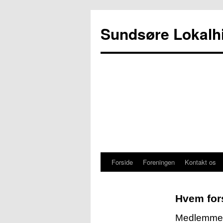
Sundsøre Lokalhi
Forside
Foreningen
Kontakt os
Hop
til
Hvem for
indhold
Medlemmer