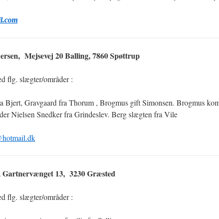
l.com
dersen, Mejsevej 20 Balling, 7860 Spøttrup
d flg. slægter/områder :
ra Bjert, Gravgaard fra Thorum , Brogmus gift Simonsen. Brogmus k
der Nielsen Snedker fra Grindeslev. Berg slægten fra Vile
@hotmail.dk
p, Gartnervænget 13, 3230 Græsted
d flg. slægter/områder :