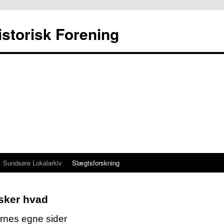
storisk Forening
Sundsøre Lokalarkiv
Slægtsforskning
sker hvad
nes egne sider