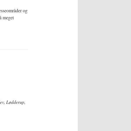
resseområder og
så meget
lev, Lødderup,