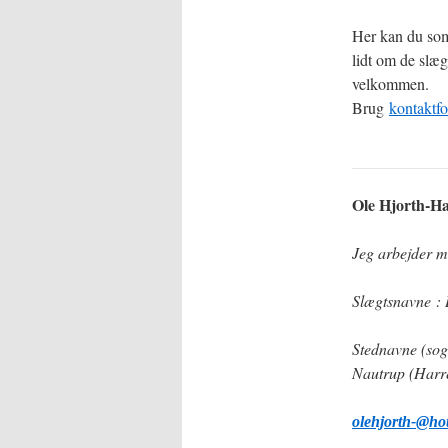
Her kan du som
lidt om de slæg
velkommen.
Brug
kontaktf
Ole Hjorth-Ha
Jeg arbejder m
Slægtsnavne
:
Stednavne (so
Nautrup (Harr
olehjorth-@ho