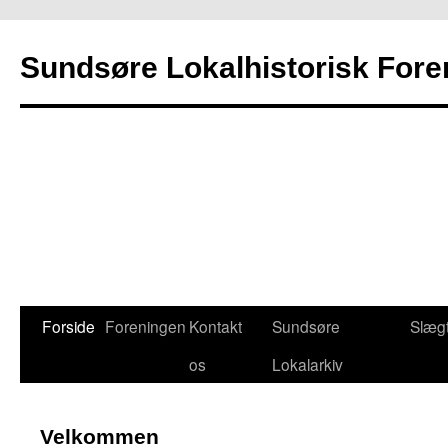
Sundsøre Lokalhistorisk Fore
Hop
Forside
Foreningen
Kontakt
Sundsøre
Slægt
til
os
Lokalarkiv
indhold
Velkommen